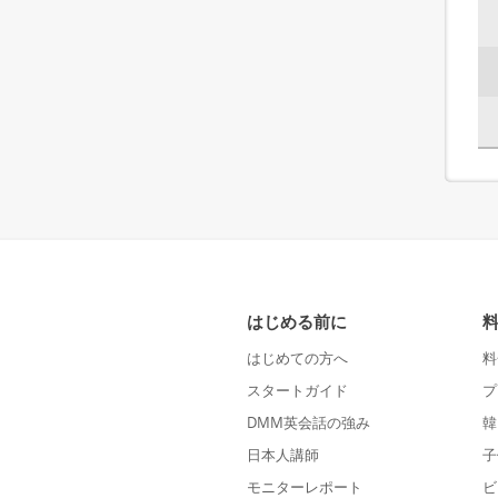
はじめる前に
はじめての方へ
料
スタートガイド
プ
DMM英会話の強み
韓
日本人講師
子
モニターレポート
ビ