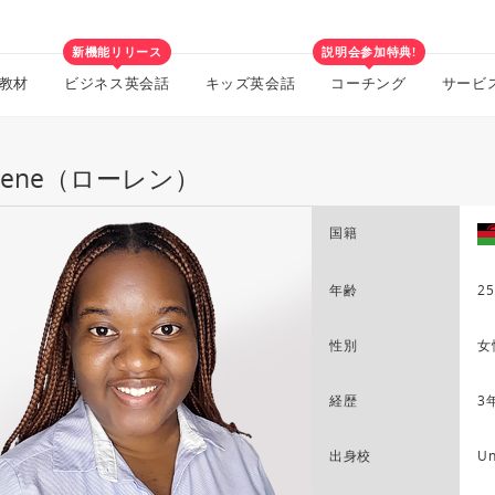
新機能リリース
説明会参加特典!
教材
ビジネス英会話
キッズ英会話
コーチング
サービ
urene（ローレン）
国籍
年齢
25
性別
女
経歴
3
出身校
Un