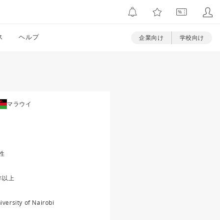
ス
ヘルプ
企業向け
学校向け
マラウイ
性
年以上
iversity of Nairobi