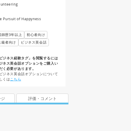
lunteering
e Pursuit of Happyness
講師歴3年以上
初心者向け
上級者向け
ビジネス英会話
ビジネス経験タグ」を閲覧するには
ジネス英会話オプションをご購入い
だく必要があります。
ビジネス英会話オプションについて
しくは
こちら
ージ
評価・コメント