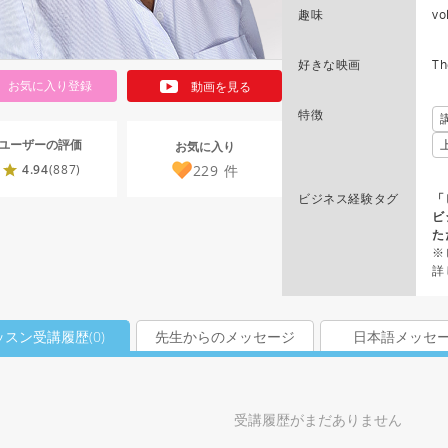
趣味
vo
好きな映画
Th
お気に入り登録
動画を見る
特徴
ユーザーの評価
お気に入り
229
件
4.94
(887)
ビジネス経験タグ
「
ビ
た
※
詳
ッスン受講履歴(
0
)
先生からのメッセージ
日本語メッセ
受講履歴がまだありません