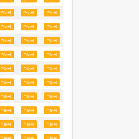
予約可
予約可
予約可
予約可
予約可
予約可
予約可
予約可
予約可
予約可
予約可
予約可
予約可
予約可
予約可
予約可
予約可
予約可
予約可
予約可
予約可
予約可
予約可
予約可
予約可
予約可
予約可
予約可
予約可
予約可