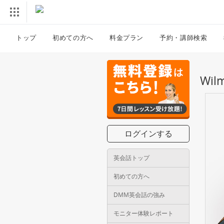
トップ
初めての方へ
料金プラン
予約・講師検索
Wi
ログインする
英会話トップ
初めての方へ
DMM英会話の強み
モニター体験レポート