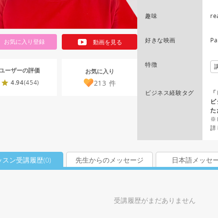
趣味
re
好きな映画
Pa
お気に入り登録
動画を見る
特徴
ユーザーの評価
お気に入り
213
件
4.94
(454)
ビジネス経験タグ
「
ビ
た
※
詳
ッスン受講履歴(
0
)
先生からのメッセージ
日本語メッセ
受講履歴がまだありません