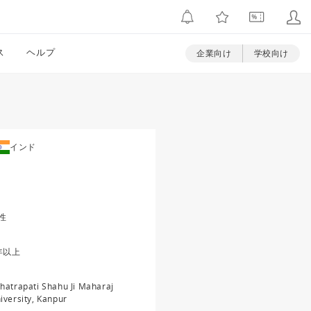
ス
ヘルプ
企業向け
学校向け
インド
性
年以上
hatrapati Shahu Ji Maharaj
iversity, Kanpur