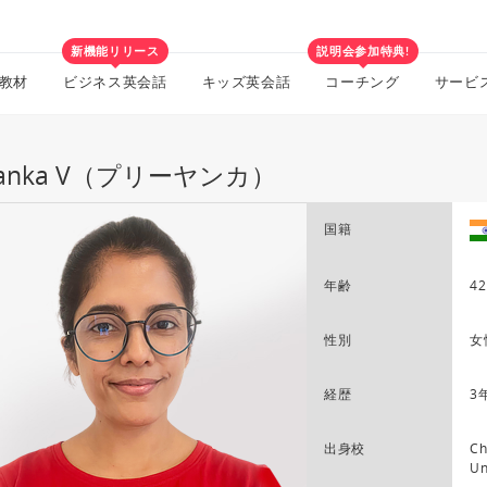
新機能リリース
説明会参加特典!
教材
ビジネス英会話
キッズ英会話
コーチング
サービ
iyanka V（プリーヤンカ）
国籍
年齢
42
性別
女
経歴
3
出身校
Ch
Un