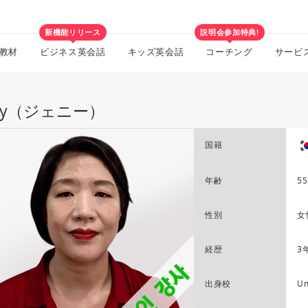
新機能リリース
説明会参加特典!
教材
ビジネス英会話
キッズ英会話
コーチング
サービ
nny（ジェニー）
国籍
年齢
55
性別
女
経歴
3
出身校
Un