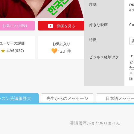
趣味
re
an
好きな映画
Co
お気に入り登録
動画を見る
特徴
ユーザーの評価
お気に入り
123
件
4.96
(637)
ビジネス経験タグ
「
ビ
た
※
詳
ッスン受講履歴(
0
)
先生からのメッセージ
日本語メッセ
受講履歴がまだありません