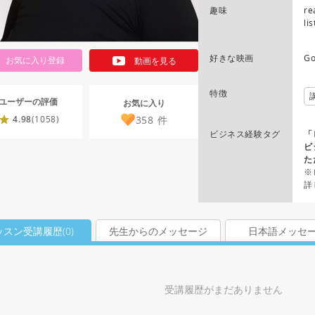
趣味
re
li
好きな映画
Go
お気に入り登録
動画を見る
特徴
ユーザーの評価
お気に入り
358
件
4.98
(1058)
ビジネス経験タグ
「
ビ
た
※
詳
ッスン受講履歴(
0
)
先生からのメッセージ
日本語メッセ
受講履歴がまだありません