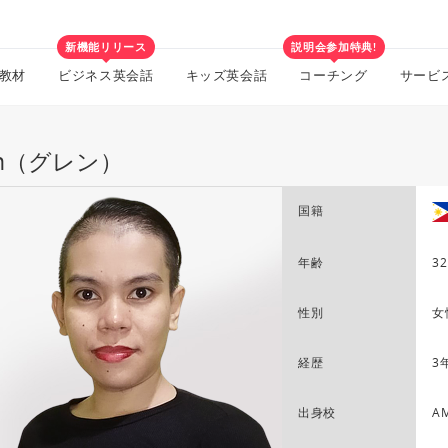
新機能リリース
説明会参加特典!
教材
ビジネス英会話
キッズ英会話
コーチング
サービ
en（グレン）
国籍
年齢
32
性別
女
経歴
3
出身校
AM