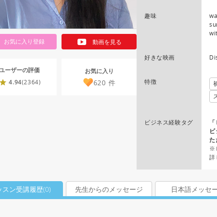
趣味
wa
su
wi
お気に入り登録
動画を見る
好きな映画
Di
ユーザーの評価
お気に入り
特徴
620
件
4.94
(2364)
ビジネス経験タグ
「
ビ
た
※
詳
ッスン受講履歴(
0
)
先生からのメッセージ
日本語メッセ