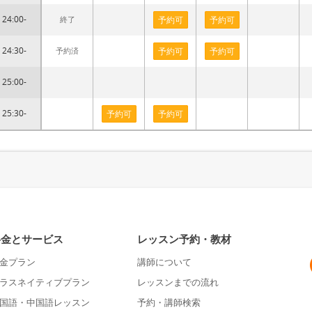
24:00-
終了
予約可
予約可
24:30-
予約済
予約可
予約可
25:00-
25:30-
予約可
予約可
料金とサービス
レッスン予約・教材
金プラン
講師について
ラスネイティブプラン
レッスンまでの流れ
国語・中国語レッスン
予約・講師検索