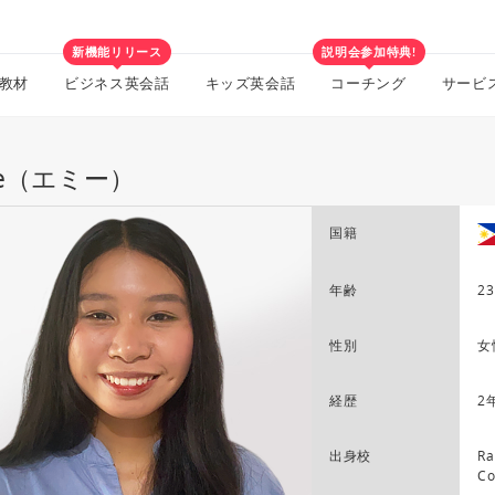
新機能リリース
説明会参加特典!
教材
ビジネス英会話
キッズ英会話
コーチング
サービ
ie（エミー）
国籍
年齢
23
性別
女
経歴
2
出身校
Ra
Co