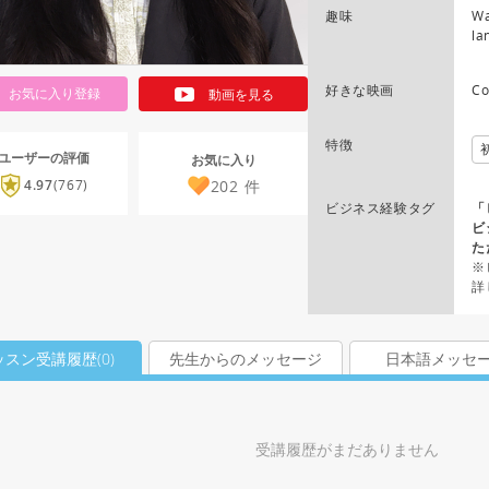
趣味
Wa
la
好きな映画
Co
お気に入り登録
動画を見る
特徴
ユーザーの評価
お気に入り
202
件
4.97
(767)
ビジネス経験タグ
「
ビ
た
※
詳
ッスン受講履歴(
0
)
先生からのメッセージ
日本語メッセ
受講履歴がまだありません