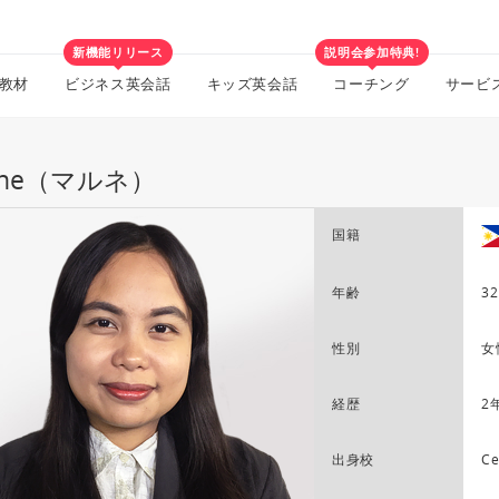
新機能リリース
説明会参加特典!
教材
ビジネス英会話
キッズ英会話
コーチング
サービ
rne（マルネ）
国籍
年齢
32
性別
女
経歴
2
出身校
Ce