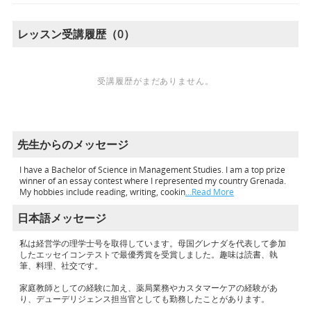
レッスン受講履歴（0）
受講履歴がまだありません。
先生からのメッセージ
I have a Bachelor of Science in Management Studies. I am a top prize
winner of an essay contest where I represented my country Grenada.
My hobbies include reading, writing, cookin
…Read More
日本語メッセージ
私は経営学の理学士号を取得しています。母国グレナダを代表して参加
したエッセイコンテストで最優秀賞を受賞しました。趣味は読書、執
筆、料理、社交です。
家庭教師としての経験に加え、薬局業務やカスタマーケアの経験があ
り、デューデリジェンス担当官としても勤務したことがあります。