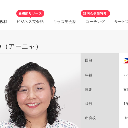
新機能リリース
説明会参加特典!
教材
ビジネス英会話
キッズ英会話
コーチング
サービ
ya（アーニャ）
国籍
年齢
27
性別
女
経歴
1
出身校
Un