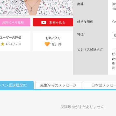
趣味
Re
mo
好きな映画
Yo
お気に入り登録
動画を見る
特徴
ユーザーの評価
お気に入り
183
件
4.94
(573)
ビジネス経験タグ
「
ビ
た
※
詳
ッスン受講履歴(
0
)
先生からのメッセージ
日本語メッセ
受講履歴がまだありません