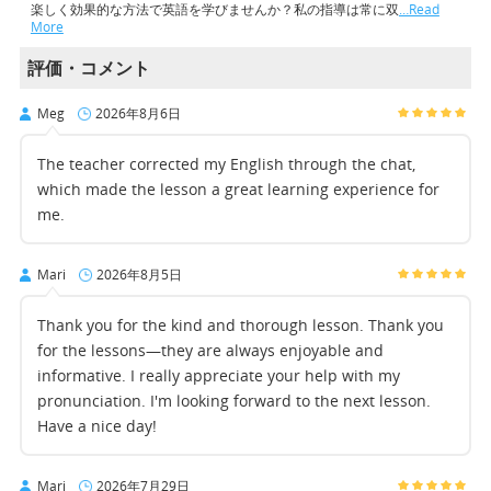
楽しく効果的な方法で英語を学びませんか？私の指導は常に双
…Read
More
評価・コメント
Meg
2026年8月6日
The teacher corrected my English through the chat,
which made the lesson a great learning experience for
me.
Mari
2026年8月5日
Thank you for the kind and thorough lesson. Thank you
for the lessons—they are always enjoyable and
informative. I really appreciate your help with my
pronunciation. I'm looking forward to the next lesson.
Have a nice day!
Mari
2026年7月29日