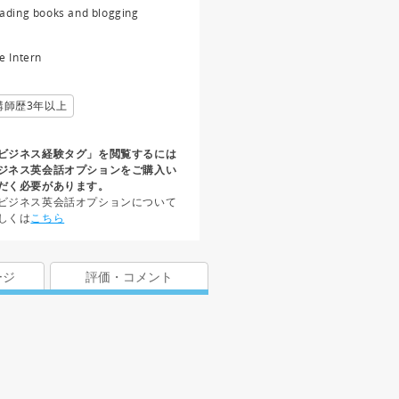
ading books and blogging
e Intern
講師歴3年以上
ビジネス経験タグ」を閲覧するには
ジネス英会話オプションをご購入い
だく必要があります。
ビジネス英会話オプションについて
しくは
こちら
ージ
評価・コメント