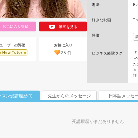
趣味
Re
好きな映画
Th
お気に入り登録
動画を見る
特徴
お気に入り
ユーザーの評価
25
件
ビジネス経験タグ
「
ビ
た
※
詳
ッスン受講履歴(
0
)
先生からのメッセージ
日本語メッセ
受講履歴がまだありません