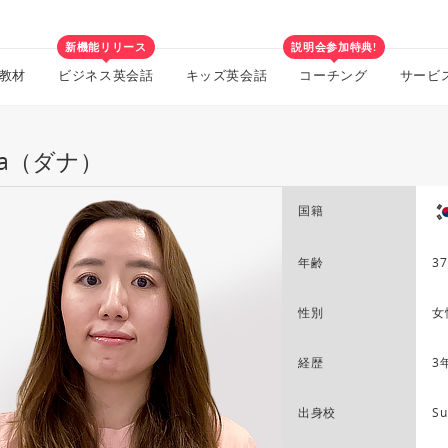
新機能リリース
説明会参加特典!
教材
ビジネス英会話
キッズ英会話
コーチング
サービ
na（ダナ）
国籍
年齢
37
性別
女
経歴
3
出身校
Su