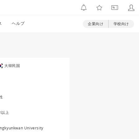
ス
ヘルプ
企業向け
学校向け
大韓民国
性
年以上
ngkyunkwan University