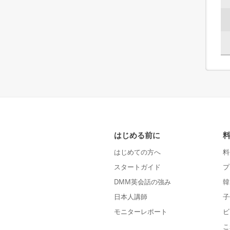
はじめる前に
はじめての方へ
料
スタートガイド
プ
DMM英会話の強み
韓
日本人講師
子
モニターレポート
ビ
こ