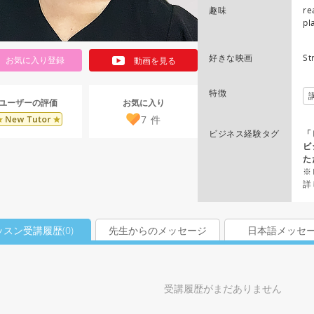
趣味
re
pl
好きな映画
St
お気に入り登録
動画を見る
特徴
お気に入り
ユーザーの評価
7
件
ビジネス経験タグ
「
ビ
た
※
詳
ッスン受講履歴(
0
)
先生からのメッセージ
日本語メッセ
受講履歴がまだありません