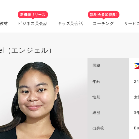
新機能リリース
説明会参加特典!
教材
ビジネス英会話
キッズ英会話
コーチング
サービ
gel（エンジェル）
国籍
年齢
24
性別
女
経歴
3
出身校
Bu