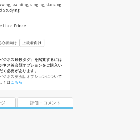
awing, painting, singing, dancing
d Studying
e Little Prince
初心者向け
上級者向け
ビジネス経験タグ」を閲覧するには
ジネス英会話オプションをご購入い
だく必要があります。
ビジネス英会話オプションについて
しくは
こちら
ージ
評価・コメント