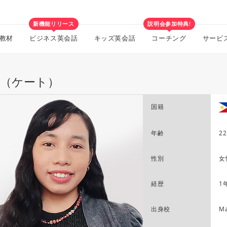
新機能リリース
説明会参加特典!
教材
ビジネス英会話
キッズ英会話
コーチング
サービ
te（ケート）
国籍
年齢
22
性別
女
経歴
1
出身校
Ma