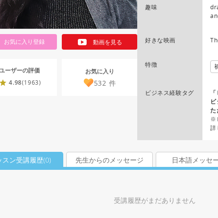
趣味
dr
an
好きな映画
Th
お気に入り登録
動画を見る
特徴
ユーザーの評価
お気に入り
532
件
4.98
(1963)
ビジネス経験タグ
「
ビ
た
※
詳
ッスン受講履歴(
0
)
先生からのメッセージ
日本語メッセ
受講履歴がまだありません