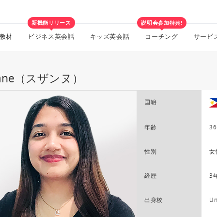
新機能リリース
説明会参加特典!
教材
ビジネス英会話
キッズ英会話
コーチング
サービ
zane（スザンヌ）
国籍
年齢
36
性別
女
経歴
3
出身校
Un