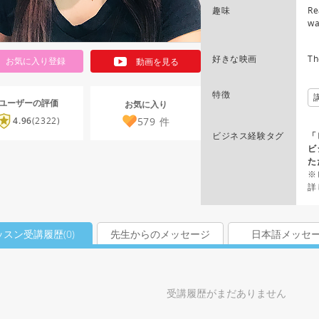
趣味
Re
wa
好きな映画
Th
お気に入り登録
動画を見る
特徴
ユーザーの評価
お気に入り
579
件
4.96
(2322)
ビジネス経験タグ
「
ビ
た
※
詳
ッスン受講履歴(
0
)
先生からのメッセージ
日本語メッセ
受講履歴がまだありません