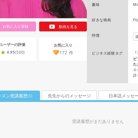
趣味
Mo
好きな映画
Fl
お気に入り登録
動画を見る
特徴
ユーザーの評価
お気に入り
172
件
4.95
(500)
ビジネス経験タグ
「
ビ
た
※
詳
ッスン受講履歴(
0
)
先生からのメッセージ
日本語メッセ
受講履歴がまだありません