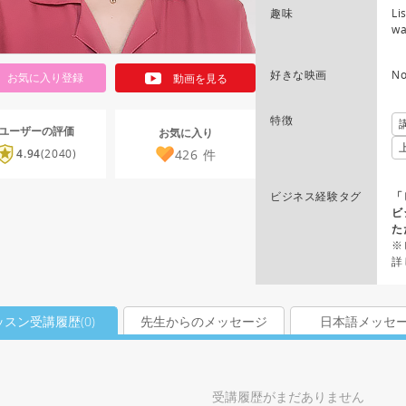
趣味
Li
wa
好きな映画
N
お気に入り登録
動画を見る
特徴
ユーザーの評価
お気に入り
426
件
4.94
(2040)
ビジネス経験タグ
「
ビ
た
※
詳
ッスン受講履歴(
0
)
先生からのメッセージ
日本語メッセ
受講履歴がまだありません