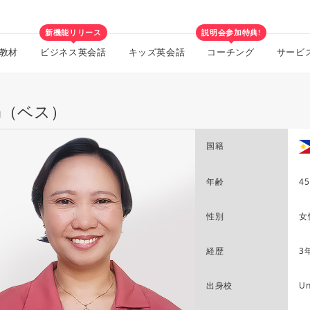
新機能リリース
説明会参加特典!
教材
ビジネス英会話
キッズ英会話
コーチング
サービ
th（ベス）
国籍
年齢
45
性別
女
経歴
3
出身校
Un