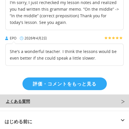
I'm sorry, I just rechecked my lesson notes and realized
you had written this grammar memo. “On the middle” ->
“In the middle” (correct preposition) Thank you for
today's lesson. See you again.
EPO
2026年4月2日
She's a wonderful teacher. I think the lessons would be
even better if she could speak a little slower.
評価・コメントをもっと見る
よくある質問
はじめる前に