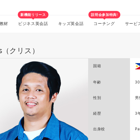
新機能リリース
説明会参加特典!
教材
ビジネス英会話
キッズ英会話
コーチング
サービ
ris（クリス）
国籍
年齢
30
性別
男
経歴
3
出身校
Pa