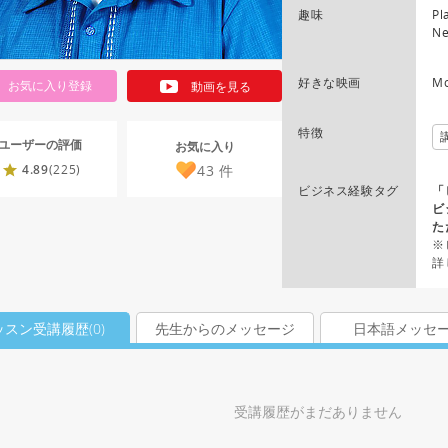
趣味
Pl
N
好きな映画
Mo
お気に入り登録
動画を見る
特徴
ユーザーの評価
お気に入り
43
件
4.89
(225)
ビジネス経験タグ
「
ビ
た
※
詳
ッスン受講履歴(
0
)
先生からのメッセージ
日本語メッセ
受講履歴がまだありません