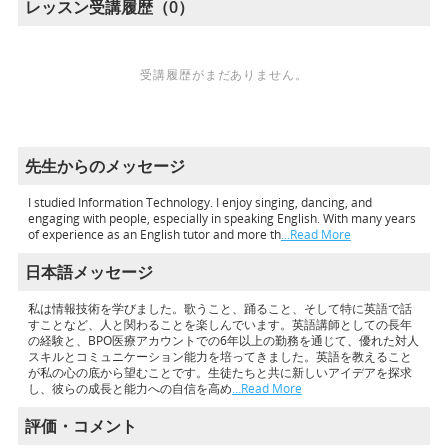
レッスン受講履歴（0）
受講履歴がまだありません。
先生からのメッセージ
I studied Information Technology. I enjoy singing, dancing, and
engaging with people, especially in speaking English. With many years
of experience as an English tutor and more th
…Read More
日本語メッセージ
私は情報技術を学びました。歌うこと、踊ること、そして特に英語で話
すことなど、人と関わることを楽しんでいます。英語講師としての長年
の経験と、BPO医療アカウントでの6年以上の勤務を通じて、優れた対人
スキルとコミュニケーション能力を培ってきました。英語を教えること
が私の心の底から望むことです。生徒たちと共に新しいアイデアを探求
し、彼らの成長と能力への自信を高め
…Read More
評価・コメント