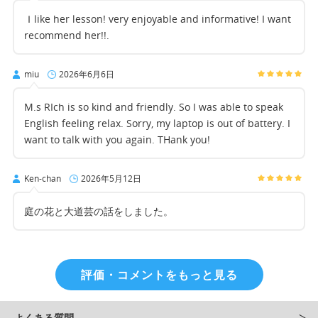
Ｉlike her lesson! very enjoyable and informative! I want
recommend her!!.
miu
2026年6月6日
M.s RIch is so kind and friendly. So I was able to speak
English feeling relax. Sorry, my laptop is out of battery. I
want to talk with you again. THank you!
Ken-chan
2026年5月12日
庭の花と大道芸の話をしました。
評価・コメントをもっと見る
よくある質問