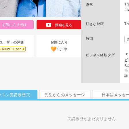
趣味
Tr
mu
好きな映画
Th
お気に入り登録
動画を見る
特徴
お気に入り
ユーザーの評価
15
件
ビジネス経験タグ
「
ビ
た
※
詳
ッスン受講履歴(
0
)
先生からのメッセージ
日本語メッセ
受講履歴がまだありません