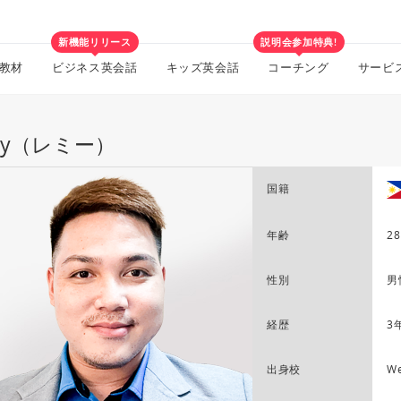
新機能リリース
説明会参加特典!
教材
ビジネス英会話
キッズ英会話
コーチング
サービ
my（レミー）
国籍
年齢
28
性別
男
経歴
3
出身校
We