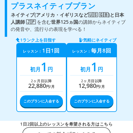
プラスネイティブプラン
ネイティブ(アメリカ・イギリスなど🇺🇸 🇬🇧)と
日本
人講師 🇯🇵
を含む
世界125ヵ国
の講師からネイティブ
の発音や、流行りの表現を学べる！
1ランク上を目指す
気軽にネイティブ
1日1回
毎月8回
レッスン：
レッスン：
1
1
初月
円
初月
円
2ヶ月目以降
2ヶ月目以降
22,880
12,980
円/月
円/月
このプランに入会する
このプランに入会する
1日2回以上のレッスンを希望される方はこちら