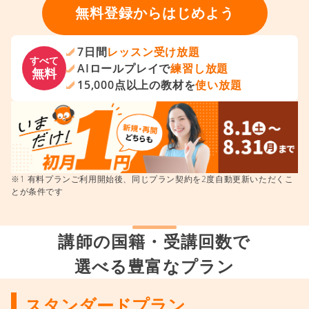
無料登録からはじめよう
7日間
レッスン受け放題
すべて
AIロールプレイで
練習し放題
無料
15,000点以上の教材を
使い放題
※1 有料プランご利用開始後、同じプラン契約を2度自動更新いただくこ
とが条件です
講師の国籍・受講回数で
選べる豊富なプラン
スタンダードプラン