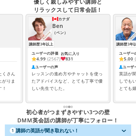
優しく親しみやすい講師と
リラックスして日常会話！
カナダ
Ben
（ベン）
講師歴3年以上
講師歴3年
ユーザーの評価
ユーザー
お気に入り
831
4.99
(2567)
5.00
ユーザーの声
ユーザ
たくさん
レッスンの進め方やチャットを使っ
英語が
上がりま
たアドバイスなど、とても丁寧で優
しでも
す！
しい先生でした。
とても
初心者がつまずきやすい3つの壁
DMM英会話の講師が丁寧にフォロー！
講師の英語が聞き取れない！
1