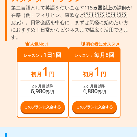
第二言語として英語を使いこなす
115ヵ国以上
の講師が
在籍（例：フィリピン、東欧など🇵🇭 🇷🇸 🇮🇳 🇧🇩
🇺🇦）。日常会話を中心に、まずは気軽に始めたい方
におすすめ！日常からビジネスまで幅広く活用できま
す。
人気No.1
初心者にオススメ
1日1回
毎月8回
レッスン：
レッスン：
1
1
初月
円
初月
円
2ヶ月目以降
2ヶ月目以降
6,980
4,880
円/月
円/月
このプランに入会する
このプランに入会する