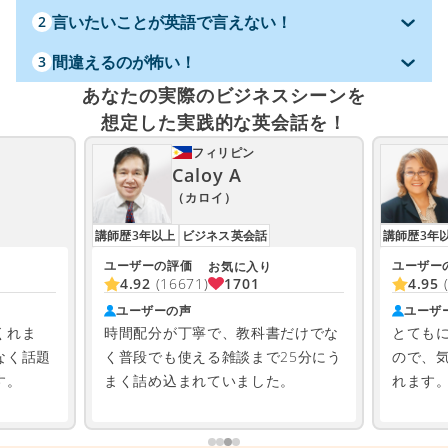
言いたいことが英語で言えない！
2
間違えるのが怖い！
3
あなたの実際のビジネスシーンを
想定した実践的な英会話を！
フィリピン
Caloy A
（カロイ）
講師歴3年以上
ビジネス英会話
講師歴3年
ユーザーの評価
ユーザー
お気に入り
1701
4.92
(16671)
4.95
ユーザーの声
ユーザ
くれま
時間配分が丁寧で、教科書だけでな
とても
なく話題
く普段でも使える雑談まで25分にう
ので、
す。
まく詰め込まれていました。
れます