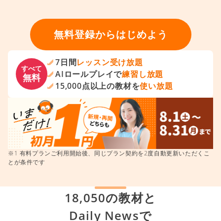
無料登録からはじめよう
7日間
レッスン受け放題
すべて
AIロールプレイで
練習し放題
無料
15,000点以上の教材を
使い放題
※1 有料プランご利用開始後、同じプラン契約を2度自動更新いただくこ
とが条件です
18,050の教材と
Daily Newsで