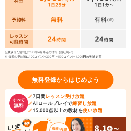
記載された情報は2025年4月時点の情報（自社調べ）
※ 毎回の予約毎に100コイン(≒200円)～500コイン(≒1,000円)が別途必要
無料登録からはじめよう
7日間
レッスン受け放題
すべて
AIロールプレイで
練習し放題
無料
15,000点以上の教材を
使い放題