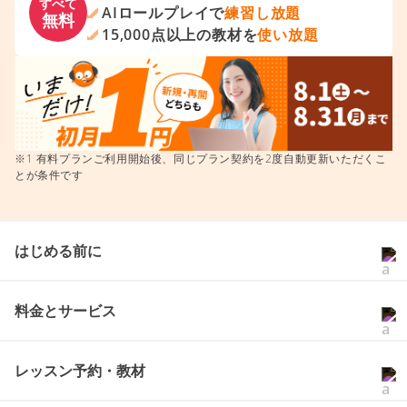
無料登録からはじめよう
7日間
レッスン受け放題
すべて
AIロールプレイで
練習し放題
無料
15,000点以上の教材を
使い放題
※1 有料プランご利用開始後、同じプラン契約を2度自動更新いただくこ
とが条件です
はじめる前に
料金とサービス