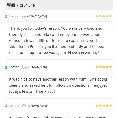
評価・コメント
Tomoo
2026年7月24日
Thank you for today's lesson. You were very kind and
friendly, so I could relax and enjoy our conversation.
Although it was difficult for me to explain my work
situation in English, you listened patiently and helped
me a lot. I hope to see you again. Have a great day!
Tomoo
2026年6月26日
It was nice to have another lesson with Yumi. She spoke
clearly and asked helpful follow-up questions. I enjoyed
today’s lesson. Thank you!
Tomoo
2026年6月23日
We had a friendly and relaxed lesson. The teacher was