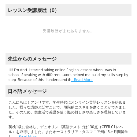
レッスン受講履歴（0）
受講履歴がまだありません。
先生からのメッセージ
Hi! I’m Anri. I started taking online English lessons when I was in
school. Speaking with different tutors helped me build my skills step by
step. Because of this, I understand th
…Read More
日本語メッセージ
こんにちは！アンリです。学生時代にオンライン英語レッスンを始めま
した。様々な講師と話すことで、段階的にスキルを磨くことができまし
た。そのため、実生活で英語を使う際の難しさや楽しさを理解していま
す。
英検1級に合格し、デュオリンゴ英語テストでは130点（CEFR C1レベ
ル）を取得しました。またオーストラリア・タスマニア州に3ヶ月間留学
し、
…Read More