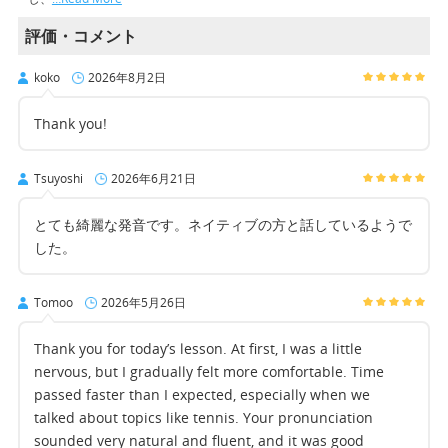
評価・コメント
koko
2026年8月2日
Thank you!
Tsuyoshi
2026年6月21日
とても綺麗な発音です。ネイティブの方と話しているようで
した。
Tomoo
2026年5月26日
Thank you for today’s lesson. At first, I was a little
nervous, but I gradually felt more comfortable. Time
passed faster than I expected, especially when we
talked about topics like tennis. Your pronunciation
sounded very natural and fluent, and it was good