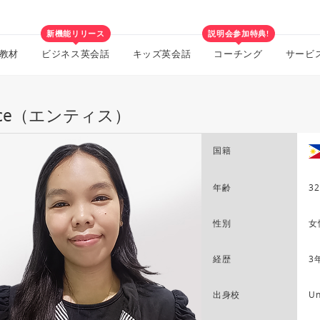
新機能リリース
説明会参加特典!
教材
ビジネス英会話
キッズ英会話
コーチング
サービ
tice（エンティス）
国籍
年齢
32
性別
女
経歴
3
出身校
Un