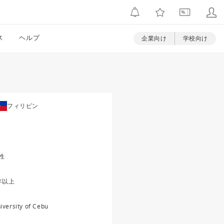
ス
ヘルプ
企業向け
学校向け
フィリピン
性
年以上
iversity of Cebu