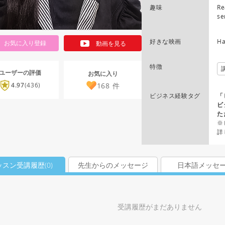
趣味
Re
se
好きな映画
Ha
お気に入り登録
動画を見る
特徴
ユーザーの評価
お気に入り
168
件
4.97
(436)
ビジネス経験タグ
「
ビ
た
※
詳
ッスン受講履歴(
0
)
先生からのメッセージ
日本語メッセ
受講履歴がまだありません