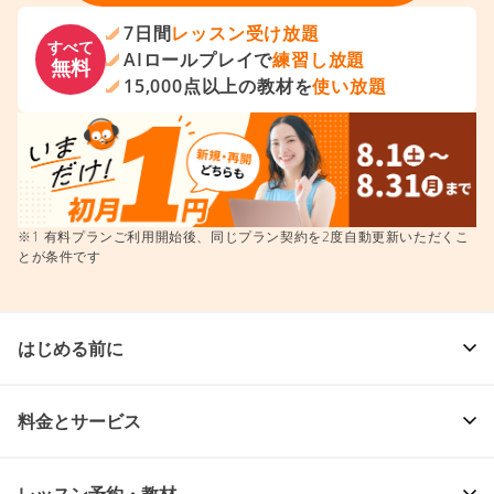
無料登録からはじめよう
7日間
レッスン受け放題
すべて
AIロールプレイで
練習し放題
無料
15,000点以上の教材を
使い放題
※1 有料プランご利用開始後、同じプラン契約を2度自動更新いただくこ
とが条件です
はじめる前に
料金とサービス