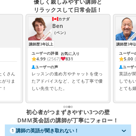
優しく親しみやすい講師と
リラックスして日常会話！
カナダ
Ben
（ベン）
講師歴3年以上
講師歴3年
ユーザーの評価
ユーザー
お気に入り
831
4.99
(2567)
5.00
ユーザーの声
ユーザ
たくさん
レッスンの進め方やチャットを使っ
英語が
上がりま
たアドバイスなど、とても丁寧で優
しでも
す！
しい先生でした。
とても
初心者がつまずきやすい3つの壁
DMM英会話の講師が丁寧にフォロー！
講師の英語が聞き取れない！
1