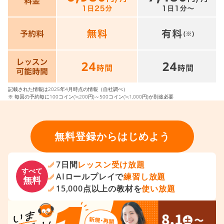
記載された情報は2025年4月時点の情報（自社調べ）
※ 毎回の予約毎に100コイン(≒200円)～500コイン(≒1,000円)が別途必要
無料登録からはじめよう
7日間
レッスン受け放題
すべて
AIロールプレイで
練習し放題
無料
15,000点以上の教材を
使い放題