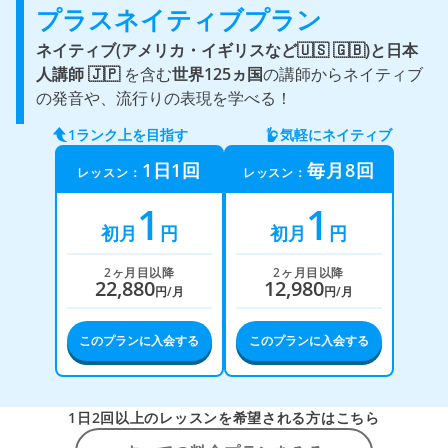
プラスネイティブプラン
ネイティブ(アメリカ・イギリスなど🇺🇸 🇬🇧)と
日本
人講師 🇯🇵
を含む
世界125ヵ国
の講師からネイティブ
の発音や、流行りの表現を学べる！
1ランク上を目指す
気軽にネイティブ
1日1回
毎月8回
レッスン：
レッスン：
1
1
初月
円
初月
円
2ヶ月目以降
2ヶ月目以降
22,880
12,980
円/月
円/月
このプランに入会する
このプランに入会する
1日2回以上のレッスンを希望される方はこちら