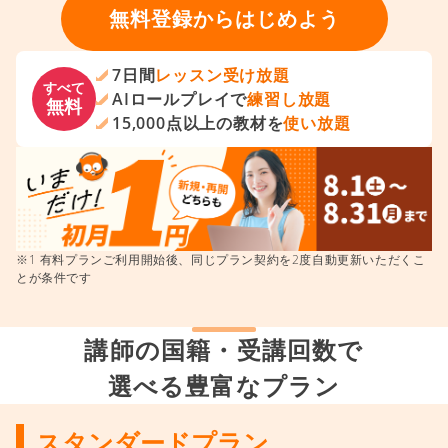
無料登録からはじめよう
7日間
レッスン受け放題
すべて
AIロールプレイで
練習し放題
無料
15,000点以上の教材を
使い放題
※1 有料プランご利用開始後、同じプラン契約を2度自動更新いただくこ
とが条件です
講師の国籍・受講回数で
選べる豊富なプラン
スタンダードプラン