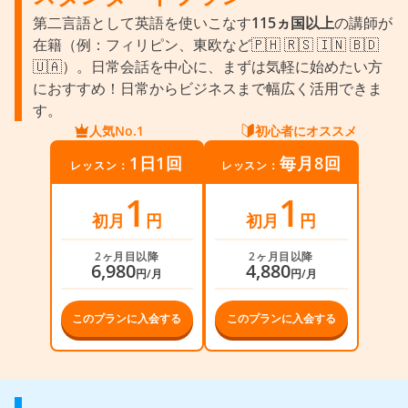
第二言語として英語を使いこなす
115ヵ国以上
の講師が
在籍（例：フィリピン、東欧など🇵🇭 🇷🇸 🇮🇳 🇧🇩
🇺🇦）。日常会話を中心に、まずは気軽に始めたい方
におすすめ！日常からビジネスまで幅広く活用できま
す。
人気No.1
初心者にオススメ
1日1回
毎月8回
レッスン：
レッスン：
1
1
初月
円
初月
円
2ヶ月目以降
2ヶ月目以降
6,980
4,880
円/月
円/月
このプランに入会する
このプランに入会する