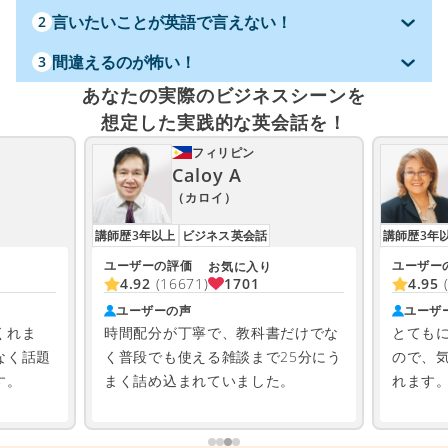
言いたいことが英語で言えない！
2
間違えるのが怖い！
3
あなたの実際のビジネスシーンを
想定した実践的な英会話を！
フィリピン
Caloy A
（カロイ）
講師歴3年以上
ビジネス英会話
講師歴3年
ユーザーの評価
ユーザー
お気に入り
1701
4.92
(16671)
4.95
ユーザーの声
ユーザ
くれま
時間配分が丁寧で、教科書だけでな
とても
なく話題
く普段でも使える雑談まで25分にう
ので、
す。
まく詰め込まれていました。
れます