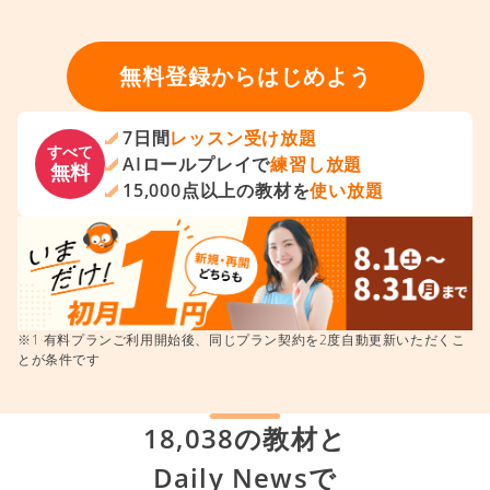
無料登録からはじめよう
7日間
レッスン受け放題
すべて
AIロールプレイで
練習し放題
無料
15,000点以上の教材を
使い放題
※1 有料プランご利用開始後、同じプラン契約を2度自動更新いただくこ
とが条件です
18,038の教材と
Daily Newsで