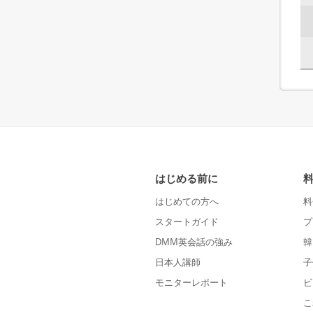
はじめる前に
はじめての方へ
料
スタートガイド
プ
DMM英会話の強み
韓
日本人講師
子
モニターレポート
ビ
こ