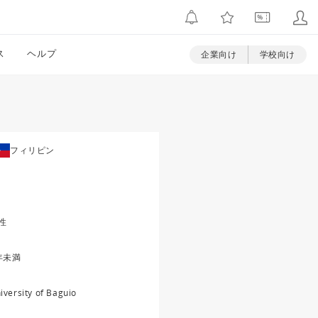
ス
ヘルプ
企業向け
学校向け
フィリピン
性
年未満
iversity of Baguio