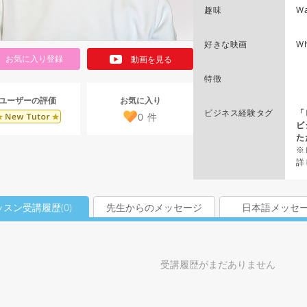
趣味
Wa
好きな映画
Wh
お気に入り登録
動画を見る
特徴
お気に入り
ユーザーの評価
ビジネス経験タグ
「
0
件
ビ
た
※
詳
ッスン受講履歴(
0
)
先生からのメッセージ
日本語メッセ
受講履歴がまだありません