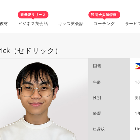
新機能リリース
説明会参加特典!
教材
ビジネス英会話
キッズ英会話
コーチング
サービ
drick（セドリック）
国籍
年齢
18
性別
男
経歴
1
出身校
Un