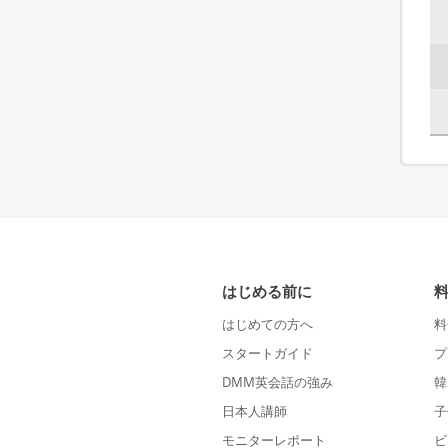
はじめる前に
はじめての方へ
料
スタートガイド
プ
DMM英会話の強み
韓
日本人講師
子
モニターレポート
ビ