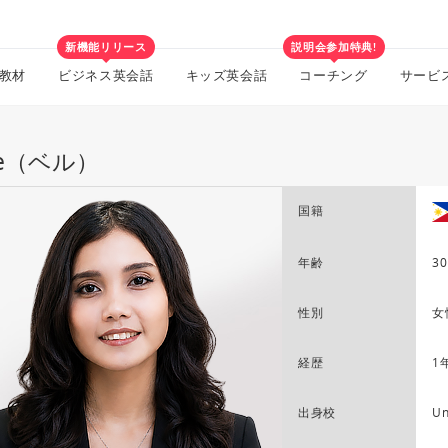
新機能リリース
説明会参加特典!
教材
ビジネス英会話
キッズ英会話
コーチング
サービ
lle（ベル）
国籍
年齢
30
性別
女
経歴
1
出身校
Un