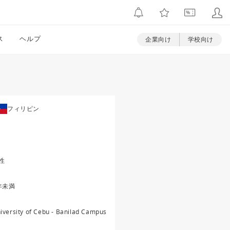
ス
ヘルプ
企業向け
学校向け
フィリピン
性
年未満
iversity of Cebu - Banilad Campus