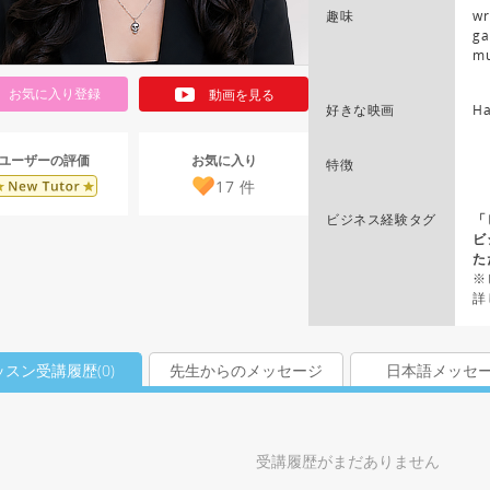
趣味
wr
ga
mu
お気に入り登録
動画を見る
好きな映画
Ha
お気に入り
ユーザーの評価
特徴
17
件
ビジネス経験タグ
「
ビ
た
※
詳
ッスン受講履歴(
0
)
先生からのメッセージ
日本語メッセ
受講履歴がまだありません