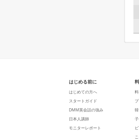
はじめる前に
はじめての方へ
料
スタートガイド
プ
DMM英会話の強み
韓
日本人講師
子
モニターレポート
ビ
こ