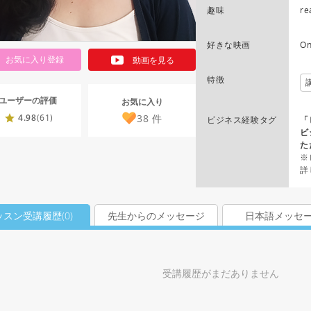
趣味
re
好きな映画
On
お気に入り登録
動画を見る
特徴
ユーザーの評価
お気に入り
38
件
4.98
(61)
ビジネス経験タグ
「
ビ
た
※
詳
ッスン受講履歴(
0
)
先生からのメッセージ
日本語メッセ
受講履歴がまだありません