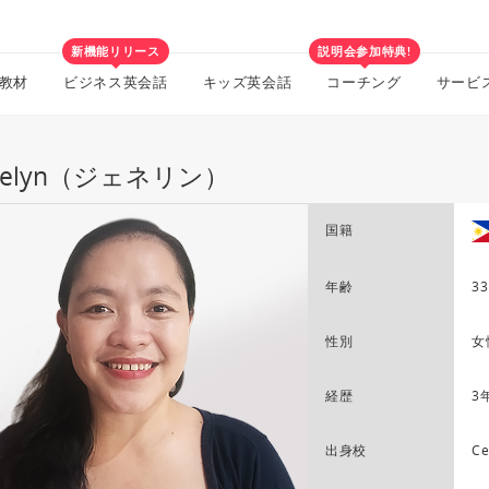
新機能リリース
説明会参加特典!
教材
ビジネス英会話
キッズ英会話
コーチング
サービ
nnelyn（ジェネリン）
国籍
年齢
33
性別
女
経歴
3
出身校
Ce