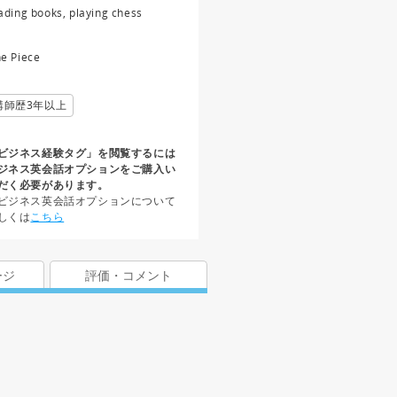
ading books, playing chess
e Piece
講師歴3年以上
ビジネス経験タグ」を閲覧するには
ジネス英会話オプションをご購入い
だく必要があります。
ビジネス英会話オプションについて
しくは
こちら
ージ
評価・コメント