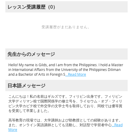
レッスン受講履歴（0）
受講履歴がまだありません。
先生からのメッセージ
Hello! My name is Gilds, and I am from the Philippines. I hold a Master
in International Affairs from the University of the Philippines Diliman
and a Bachelor of Arts in Foreign S
…Read More
日本語メッセージ
こんにちは！私の名前はギルズです。フィリピン出身です。フィリピン
大学ディリマン校で国際関係学の修士号を、ライセウム・オブ・フィリ
ピン大学カビテ校で外交学の文学士号を取得しており、同校では優等賞
を受賞して卒業しました。
高等教育の現場では、大学講師および助教授としての経験があります。
また、オンライン英語講師としても活動し、対話型で学習者中心
…Read
More