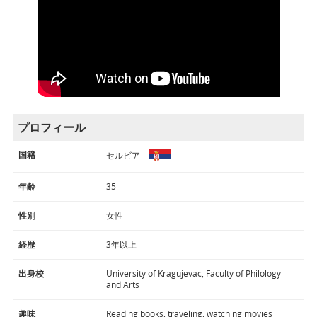
プロフィール
国籍
セルビア
年齢
35
性別
女性
経歴
3年以上
出身校
University of Kragujevac, Faculty of Philology
and Arts
趣味
Reading books, traveling, watching movies