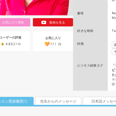
of
趣味
Re
Ma
お気に入り登録
動画を見る
好きな映画
Ta
ユーザーの評価
お気に入り
特徴
771
件
4.82
(214)
ビジネス経験タグ
「
ビ
た
※
詳
ッスン受講履歴(
0
)
先生からのメッセージ
日本語メッセ