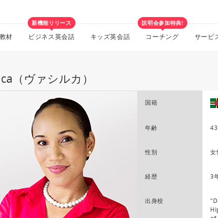
新機能リリース
説明会参加特典!
教材
ビジネス英会話
キッズ英会話
コーチング
サービ
silca（ヴァシルカ）
国籍
年齢
43
性別
女
経歴
3
出身校
"D
Hi