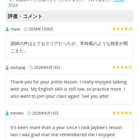
More
評価・コメント
masa
2026年7月6日
講師の声はとてもクリアだったが、常時風のような雑音が聞
こえた。
alohajog
2026年6月14日
Thank you for your polite lesson. I really enjoyed talking
with you. My English skill is still low, so practice more. I
also want to join your class again. See you alter.
tomoko
2026年6月10日
It's been more than a year since I took Jaybee's lesson
last.I was glad that she remembered me.I enjoyed