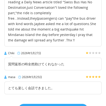
reading a Daily News article titled "Swiss Bus Has No
Destination,Just Conversation"I loved the following
part,"the ride is completely
free...Instead,they{passengers} can "pay"the bus driver
with kind words.Jaybee asked me a lot of questions.She
told me about the moment a big earthquake hit
Mindanao Island the day before yesterday.I pray that
the damage will spread any further .Thx !!
Chiki
2026年5月27日
質問返答の時全然助けてくれなかった
masa
2026年5月25日
とても楽しく会話できました。