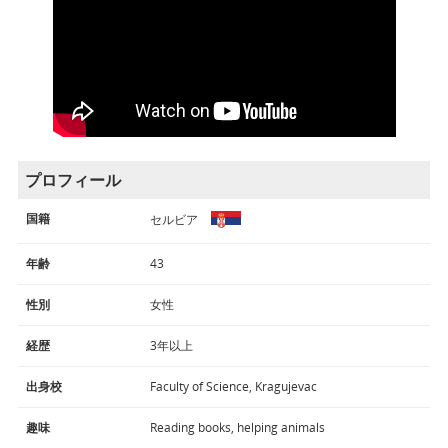
プロフィール
国籍
セルビア
年齢
43
性別
女性
経歴
3年以上
出身校
Faculty of Science, Kragujevac
趣味
Reading books, helping animals