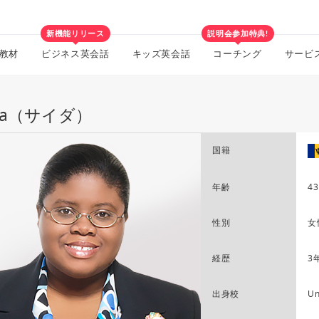
新機能リリース
説明会参加特典!
教材
ビジネス英会話
キッズ英会話
コーチング
サービ
ida（サイダ）
国籍
年齢
43
性別
女
経歴
3
出身校
Un