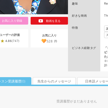
趣味
Re
好きな映画
Th
お気に入り登録
動画を見る
特徴
ユーザーの評価
お気に入り
528
件
4.86
(747)
ビジネス経験タグ
「
ビ
た
※
詳
ッスン受講履歴(
0
)
先生からのメッセージ
日本語メッセ
受講履歴がまだありません