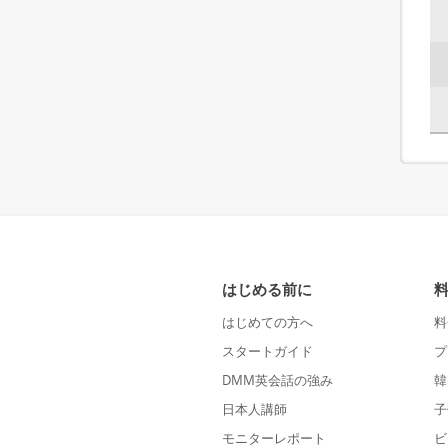
はじめる前に
はじめての方へ
料
スタートガイド
プ
DMM英会話の強み
韓
日本人講師
子
モニターレポート
ビ