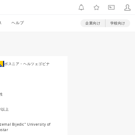
ス
ヘルプ
企業向け
学校向け
ボスニア・ヘルツェゴビナ
性
年以上
zemal Bijedic" University of
star