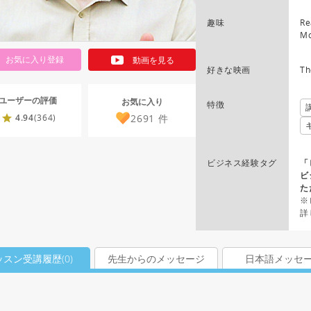
趣味
Re
Mo
お気に入り登録
動画を見る
好きな映画
Th
ユーザーの評価
お気に入り
特徴
2691
件
4.94
(364)
ビジネス経験タグ
「
ビ
た
※
詳
ッスン受講履歴(
0
)
先生からのメッセージ
日本語メッセ