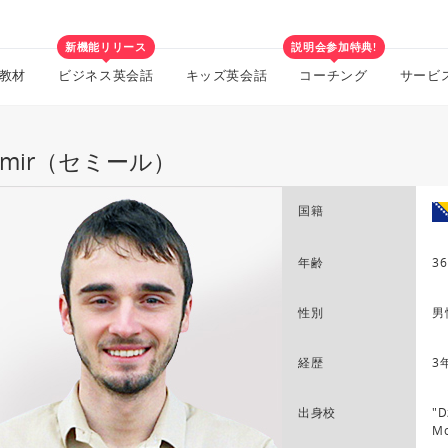
新機能リリース
説明会参加特典!
教材
ビジネス英会話
キッズ英会話
コーチング
サービ
mmir（セミール）
国籍
年齢
36
性別
男
経歴
3
出身校
"D
Mo