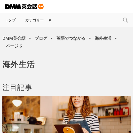
Expand
トップ
カテゴリー
child
menu
DMM英会話
ブログ
英語でつながる
海外生活
►
►
►
►
ページ 6
海外生活
注目記事