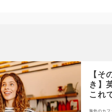
【そ
き】
これ
海外のカフ