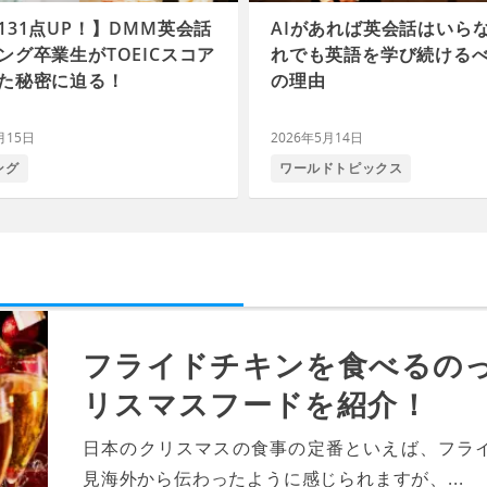
131点UP！】DMM英会話
AIがあれば英会話はいら
ング卒業生がTOEICスコア
れでも英語を学び続けるべ
た秘密に迫る！
の理由
月15日
2026年5月14日
ング
ワールドトピックス
フライドチキンを食べるの
リスマスフードを紹介！
日本のクリスマスの食事の定番といえば、フラ
見海外から伝わったように感じられますが、...