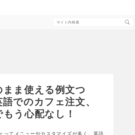
Search
for:
のまま使える例文つ
英語でのカフェ注文、
でもう心配なし！
ェってメニューやカスタマイズが多く、英語