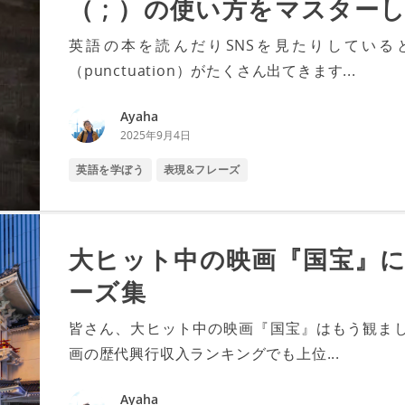
（ ; ）の使い方をマスター
英語の本を読んだりSNSを見たりしている
（punctuation）がたくさん出てきます...
Ayaha
2025年9月4日
英語を学ぼう
表現&フレーズ
大ヒット中の映画『国宝』
ーズ集
皆さん、大ヒット中の映画『国宝』はもう観ました
画の歴代興行収入ランキングでも上位...
Ayaha