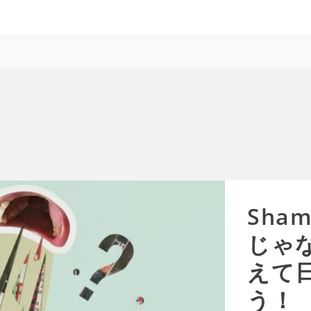
Sha
じゃ
えて
う！