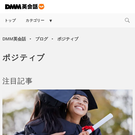
Expand
トップ
カテゴリー
child
menu
DMM英会話
ブログ
ポジティブ
►
►
ポジティブ
注目記事