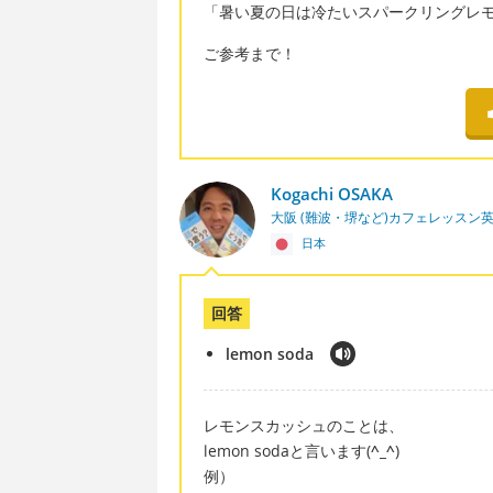
「暑い夏の日は冷たいスパークリングレ
ご参考まで！
Kogachi OSAKA
大阪 (難波・堺など)カフェレッスン
日本
回答
lemon soda
レモンスカッシュのことは、
lemon sodaと言います(
^_^
)
例）