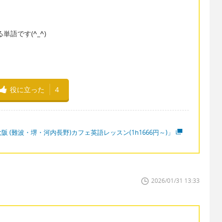
る単語です(
^_^
)
役に立った
4
阪 (難波・堺・河内長野)カフェ英語レッスン(1h1666円～)」
2026/01/31 13:33