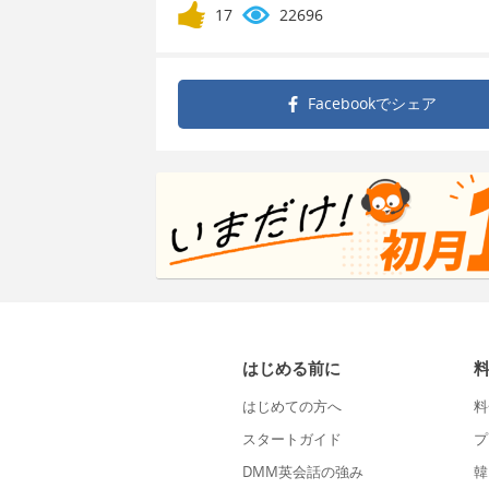
17
22696
Facebookで
シェア
はじめる前に
はじめての方へ
料
スタートガイド
プ
DMM英会話の強み
韓