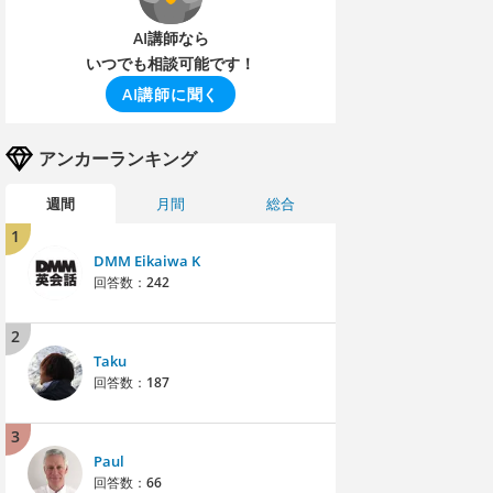
AI講師なら
いつでも相談可能です！
AI講師に聞く
アンカーランキング
週間
月間
総合
1
DMM Eikaiwa K
回答数：
242
2
Taku
回答数：
187
3
Paul
回答数：
66