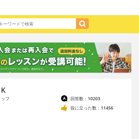
 K
タッフ
回答数：
10203
役に立った数：
11456