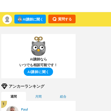
質問する
AI講師に聞く
AI講師なら
いつでも相談可能です！
AI講師に聞く
アンカーランキング
週間
月間
総合
1
Paul