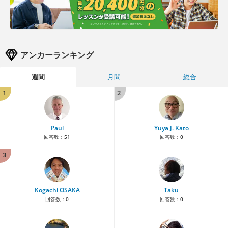
アンカーランキング
週間
月間
総合
1
2
Paul
Yuya J. Kato
回答数：
51
回答数：
0
3
Kogachi OSAKA
Taku
回答数：
0
回答数：
0