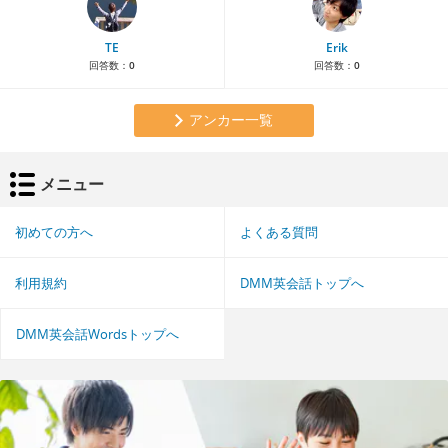
TE
Erik
回答数：
0
回答数：
0
アンカー一覧
メニュー
初めての方へ
よくある質問
利用規約
DMM英会話トップへ
DMM英会話Wordsトップへ