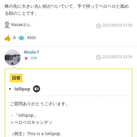
棒の先に大きい丸い飴がついていて、手で持ってペロペロと舐め
る飴のことです。
Masakiさん
2022/09/29 07:09
8
9500
Nicole T
2022/09/29 23:36
日本
回答
lollipop
ご質問ありがとうございます。
・「lollipop」
＝ペロペロキャンディ
（例文）This is a lollipop.