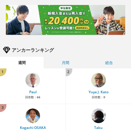
アンカーランキング
週間
月間
総合
1
2
Paul
Yuya J. Kato
回答数：
66
回答数：
0
3
Kogachi OSAKA
Taku