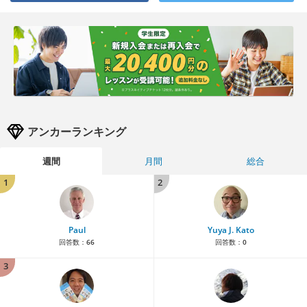
アンカーランキング
週間
月間
総合
1
2
Paul
Yuya J. Kato
回答数：
66
回答数：
0
3