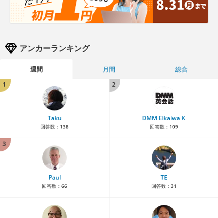
アンカーランキング
週間
月間
総合
1
2
Taku
DMM Eikaiwa K
回答数：
138
回答数：
109
3
Paul
TE
回答数：
66
回答数：
31