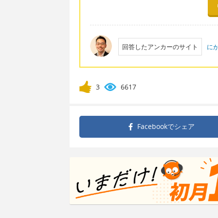
回答したアンカーのサイト
に
3
6617
Facebookで
シェア