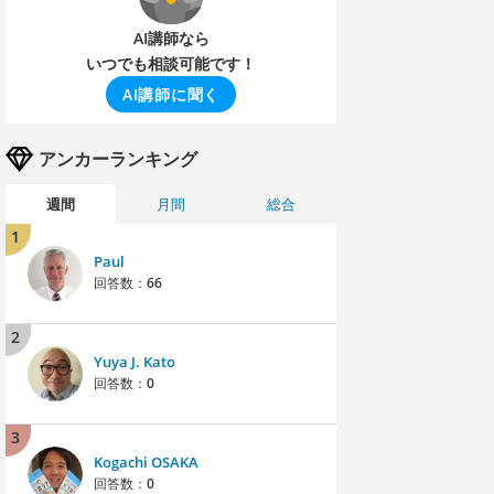
AI講師なら
いつでも相談可能です！
AI講師に聞く
アンカーランキング
週間
月間
総合
1
Paul
回答数：
66
2
Yuya J. Kato
回答数：
0
3
Kogachi OSAKA
回答数：
0