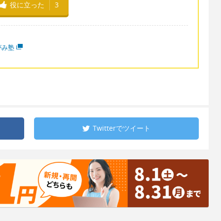
役に立った
3
がみ塾
Twitterで
ツイート