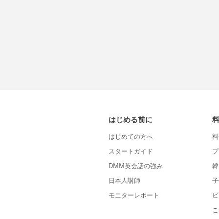
はじめる前に
はじめての方へ
料
スタートガイド
プ
DMM英会話の強み
韓
日本人講師
子
モニターレポート
ビ
こ