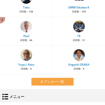
Taku
DMM Eikaiwa K
回答数：
138
回答数：
109
3
Paul
TE
回答数：
66
回答数：
31
Yuya J. Kato
Kogachi OSAKA
回答数：
0
回答数：
0
アンカー一覧
メニュー