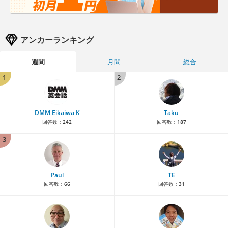
アンカーランキング
週間
月間
総合
1
2
DMM Eikaiwa K
Taku
回答数：
242
回答数：
187
3
Paul
TE
回答数：
66
回答数：
31