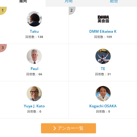
週間
月間
総合
1
2
Taku
DMM Eikaiwa K
回答数：
138
回答数：
109
3
Paul
TE
回答数：
66
回答数：
31
Yuya J. Kato
Kogachi OSAKA
回答数：
0
回答数：
0
アンカー一覧