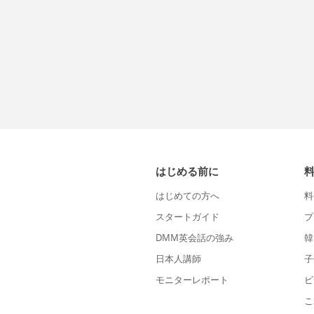
はじめる前に
はじめての方へ
料
スタートガイド
プ
DMM英会話の強み
韓
日本人講師
子
モニターレポート
ビ
こ