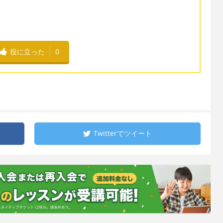
役に立った
0
Twitterで
ツイート