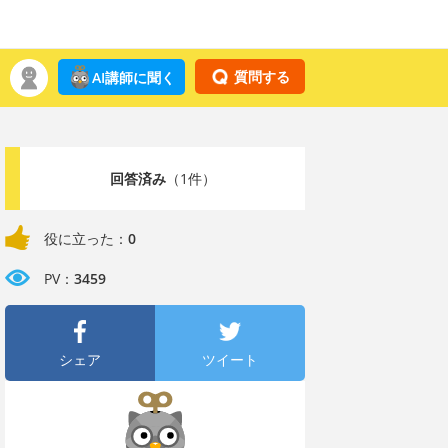
質問する
AI講師に聞く
回答済み
（1件）
役に立った：
0
PV：
3459
シェア
ツイート