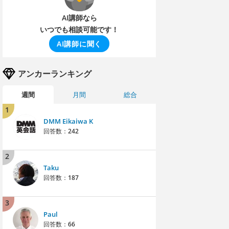
AI講師なら
いつでも相談可能です！
AI講師に聞く
アンカーランキング
週間
月間
総合
1
DMM Eikaiwa K
回答数：
242
2
Taku
回答数：
187
3
Paul
回答数：
66